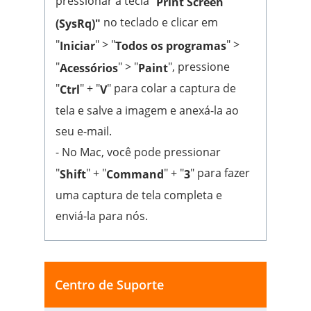
pressionar a tecla "
Print Screen
no teclado e clicar em
(SysRq)"
"
" > "
" >
Iniciar
Todos os programas
"
" > "
", pressione
Acessórios
Paint
"
" + "
" para colar a captura de
Ctrl
V
tela e salve a imagem e anexá-la ao
seu e-mail.
- No Mac, você pode pressionar
"
" + "
" + "
" para fazer
Shift
Command
3
uma captura de tela completa e
enviá-la para nós.
Centro de Suporte