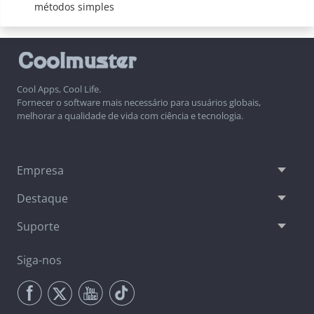
métodos simples
Cool Apps, Cool Life.
Fornecer o software mais necessário para usuários globais,
melhorar a qualidade de vida com ciência e tecnologia.
Empresa
Destaque
Suporte
Siga-nos