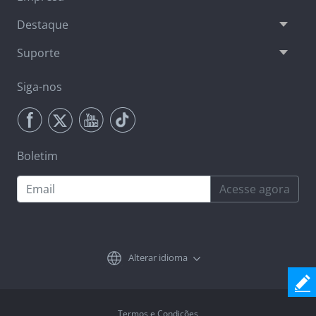
Destaque
Suporte
Siga-nos
Boletim
Acesse agora
Alterar idioma
Termos e Condições