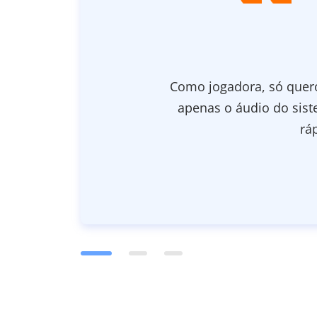
ar
Já testei tantos gra
o
enorme nos meus víde
sem qualquer interrup