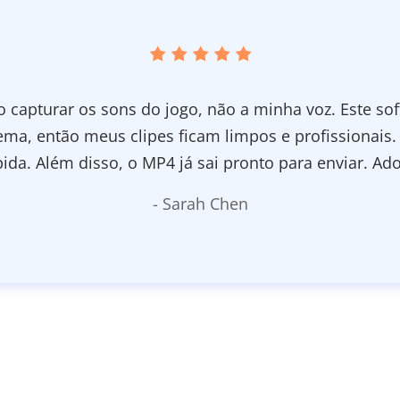
vadores de tela grátis que ou param após 5 minutos 
os. O Coolmuster Screen Recorder mudou tudo. Grave
ção, e a saída ficou cristalina. O processamento loc
porque nada é enviado. Recomendo muito!
- James Wilson