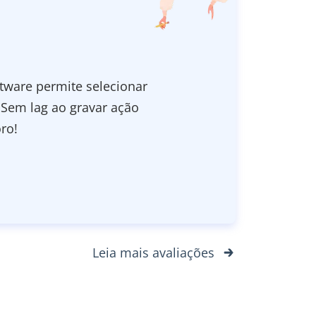
ou colocam uma marca d'água
i um tutorial de 2 horas em
al também me deixa tranquilo
Leia mais avaliações