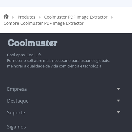
Produtos
Coolmuster PDF Image Extractor
Compre Coolmuster PDF Image Extractor
Cool Apps, Cool Life.
Fornecer o software mais necessário para usuários globais,
melhorar a qualidade de vida com ciência e tecnologia.
Empresa
Destaque
Suporte
Siga-nos