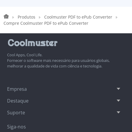
Produtos
Coolmuster PDF to ePub Converter
Compre Coolmuster PDF to ePub Converter
Cool Apps, Cool Life.
Fornecer o software mais necessário para usuários globais,
melhorar a qualidade de vida com ciência e tecnologia.
Empresa
Destaque
Suporte
Siga-nos