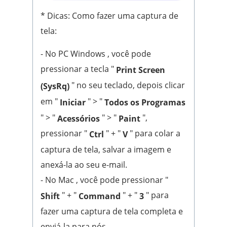
* Dicas: Como fazer uma captura de
tela:
- No PC Windows , você pode
pressionar a tecla "
Print Screen
" no seu teclado, depois clicar
(SysRq)
em "
" > "
Iniciar
Todos os Programas
" > "
" > "
",
Acessórios
Paint
pressionar "
" + "
" para colar a
Ctrl
V
captura de tela, salvar a imagem e
anexá-la ao seu e-mail.
- No Mac , você pode pressionar "
" + "
" + "
" para
Shift
Command
3
fazer uma captura de tela completa e
enviá-la para nós.