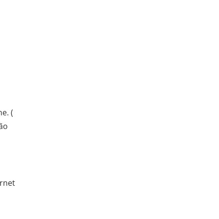
e. (
ção
ernet