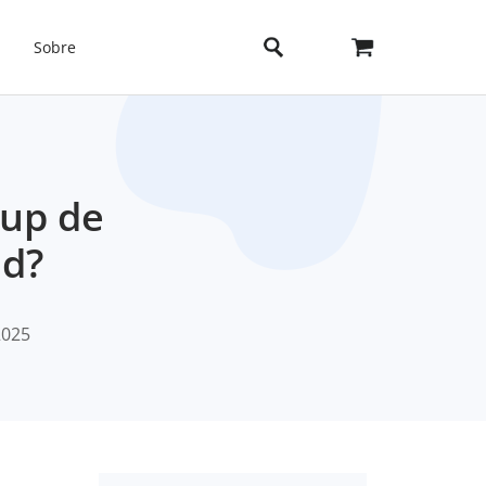
Sobre
kup de
ud?
2025