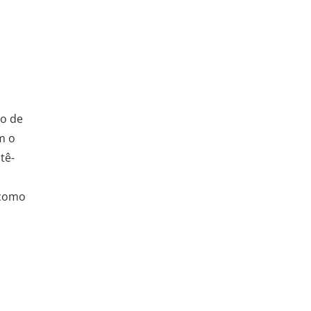
ço de
m o
tê-
 como