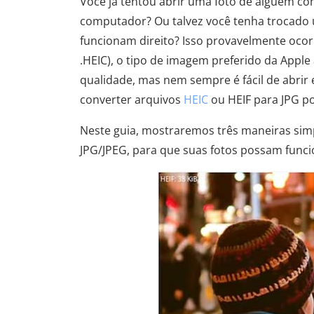
Você já tentou abrir uma foto de alguém c
computador? Ou talvez você tenha trocado u
funcionam direito? Isso provavelmente oco
.HEIC), o tipo de imagem preferido da Appl
qualidade, mas nem sempre é fácil de abrir 
converter arquivos
HEIC
ou HEIF para JPG po
Neste guia, mostraremos três maneiras simp
JPG/JPEG, para que suas fotos possam funci