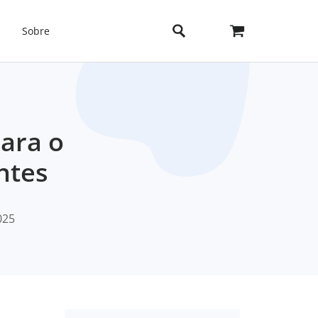
Sobre
ara o
ntes
025