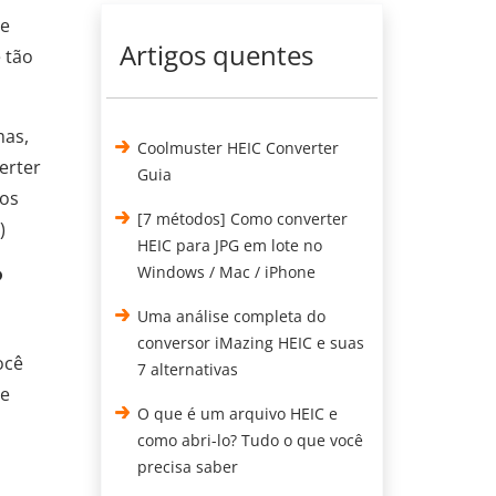
se
Artigos quentes
 tão
mas,
Coolmuster HEIC Converter
erter
Guia
dos
[7 métodos] Como converter
)
HEIC para JPG em lote no
?
Windows / Mac / iPhone
Uma análise completa do
conversor iMazing HEIC e suas
ocê
7 alternativas
de
O que é um arquivo HEIC e
como abri-lo? Tudo o que você
precisa saber