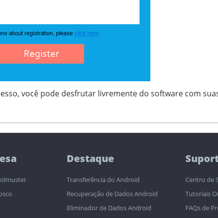
cesso, você pode desfrutar livremente do software com sua
esa
Destaque
Supor
olmuster
Transferência do Android
Centro de 
osco
Recuperação de Dados Android
Tutoriais O
Eliminador de Dados Android
FAQs de P