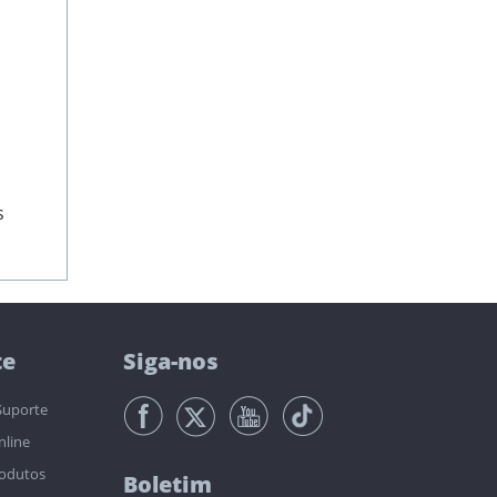
s
te
Siga-nos
Suporte
nline
rodutos
Boletim