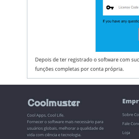
Depois de ter registrado o software com su
funções completas por conta própria.
Empr
Sobre Co
Cool Apps, Cool Life.
Fornecer o software mais necessário para
Fale Con
usuários globais, melhorar a qualidade de
Loja
vida com ciência e tecnologia.