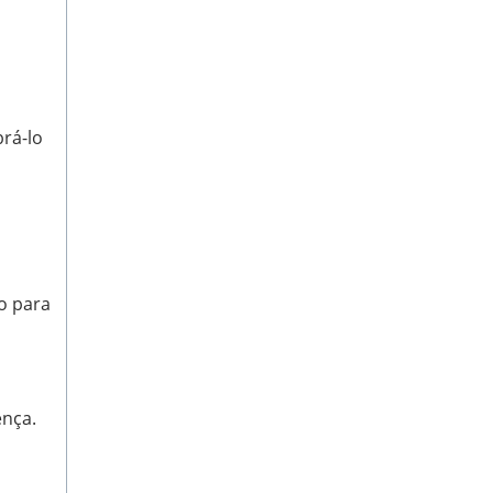
rá-lo
o para
ença.