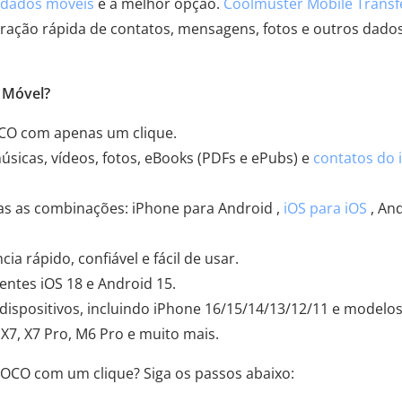
e dados móveis
é a melhor opção.
Coolmuster Mobile Transf
ração rápida de contatos, mensagens, fotos e outros dado
a Móvel?
OCO com apenas um clique.
sicas, vídeos, fotos, eBooks (PDFs e ePubs) e
contatos do 
as as combinações: iPhone para Android ,
iOS para iOS
, An
a rápido, confiável e fácil de usar.
ntes iOS 18 e Android 15.
ispositivos, incluindo iPhone 16/15/14/13/12/11 e modelo
 X7, X7 Pro, M6 Pro e muito mais.
POCO com um clique? Siga os passos abaixo: