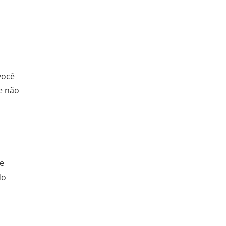
você
 e não
de
do