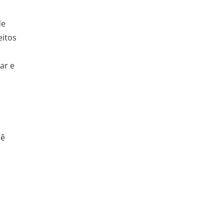
de
eitos
ar e
cê