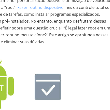
 melhor personalização possível e otimização de velocidad
ra “root”.
Fazer root no dispositivo
lhes dá controle total s
 de tarefas, como instalar programas especializados,
os pré-instalados. No entanto, enquanto desfrutam dessas
letir sobre uma questão crucial: “É legal fazer root em u
azer root no meu telefone?" Este artigo se aprofunda nessas
 e eliminar suas dúvidas.