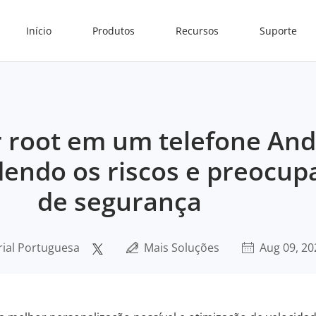
Início
Produtos
Recursos
Suporte
er root em um telefone And
ndo os riscos e preocup
de segurança
rial Portuguesa
Mais Soluções
Aug 09, 20