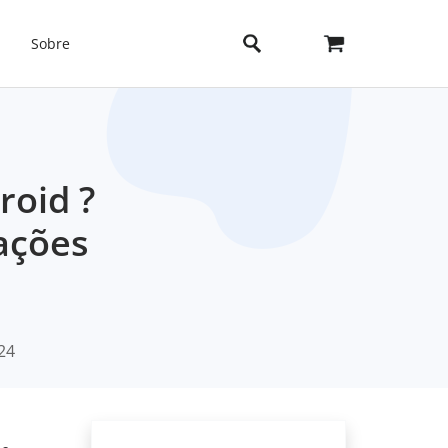
Sobre
roid ?
ações
24