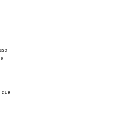
esso
de
m que