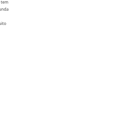
o tem
funda
uito