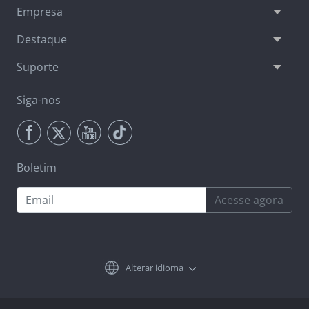
Empresa
Destaque
Suporte
Siga-nos
Boletim
Acesse agora
Alterar idioma