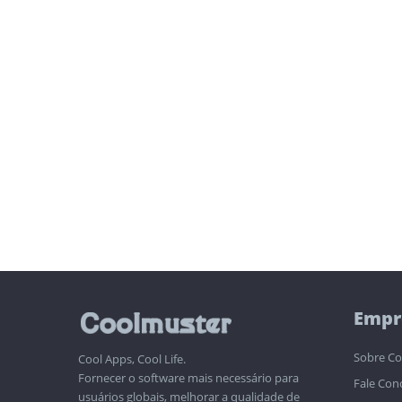
Empr
Sobre Co
Cool Apps, Cool Life.
Fornecer o software mais necessário para
Fale Con
usuários globais, melhorar a qualidade de