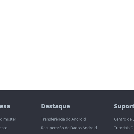
esa
Destaque
Supor
olmuster
Transferência do Android
Centro de 
osco
Recuperação de Dados Android
Tutoriais O