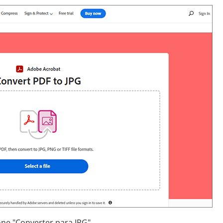
one "Converter para JPG".