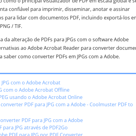
omo o principal visualizador de PDF em escala global e s
 confiável para imprimir, disseminar, anotar e assinar
os para lidar com documentos PDF, incluindo exportá-los 
PNG / TIF.
da da alteração de PDFs para JPGs com o software Adobe
ernativas ao Adobe Acrobat Reader para converter docume
ra saber como converter PDFs em JPGs com a Adobe.
a JPG com o Adobe Acrobat
G com o Adobe Acrobat Offline
JPEG usando o Adobe Acrobat Online
ra converter PDF para JPG com a Adobe - Coolmuster PDF to
a converter PDF para JPG com a Adobe
F para JPG através de PDF2Go
obe PDF para JPG por PDF Converter