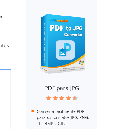
e
em
ntos
PDF para JPG
Converta facilmente PDF
para os formatos JPG, PNG,
TIF, BMP e GIF.