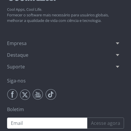
Cool Apps, Cool Life.
Fornecer o software mais necessário para usuários globais,
melhorar a qualidade de vida com ciência e tecnologia.
Empresa
Destaque
Suporte
Siga-nos
Boletim
Acesse agora