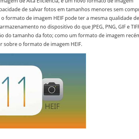
magem de Alta Eficiência, é um novo formato de imagem
capacidade de salvar fotos em tamanhos menores sem comp
, o formato de imagem HEIF pode ter a mesma qualidade de
rmazenamento no dispositivo do que JPEG, PNG, GIF e TIF
ção do tamanho da foto; como um formato de imagem recé
er sobre o formato de imagem HEIF.