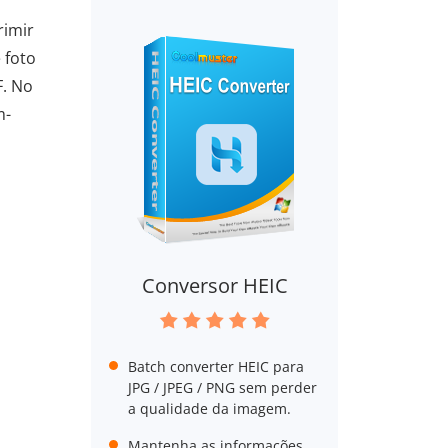
rimir
 foto
F. No
m-
Conversor HEIC
Batch converter HEIC para
JPG / JPEG / PNG sem perder
a qualidade da imagem.
Mantenha as informações