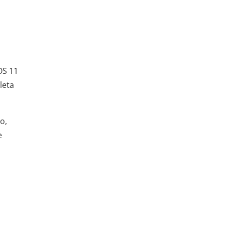
OS 11
leta
o,
e