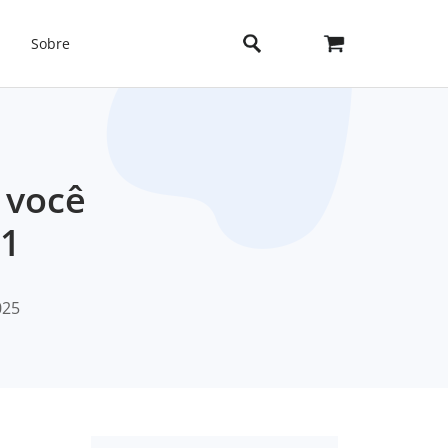
Sobre
 você
11
025