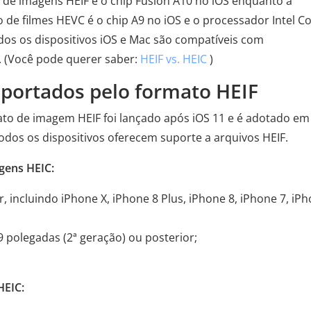
 de imagens HEIF é o chip Fusion A10 no iOS enquanto a
 de filmes HEVC é o chip A9 no iOS e o processador Intel C
dos os dispositivos iOS e Mac são compatíveis com
s. (Você pode querer saber:
HEIF vs. HEIC
)
suportados pelo formato HEIF
o de imagem HEIF foi lançado após iOS 11 e é adotado em
odos os dispositivos oferecem suporte a arquivos HEIF.
agens HEIC:
, incluindo iPhone X, iPhone 8 Plus, iPhone 8, iPhone 7, iP
9 polegadas (2ª geração) ou posterior;
HEIC: