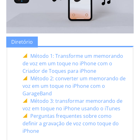
Diretório
Método 1: Transforme um memorando
de voz em um toque no iPhone com o
Criador de Toques para iPhone
Método 2: converter um memorando de
voz em um toque no iPhone com o
GarageBand
Método 3: transformar memorando de
voz em toque no iPhone usando o iTunes
Perguntas frequentes sobre como
definir a gravação de voz como toque do
iPhone