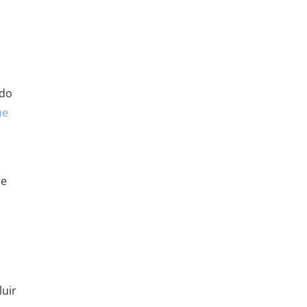
 do
ne
 e
luir