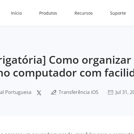
Início
Produtos
Recursos
Suporte
rigatória] Como organizar
no computador com facili
ial Portuguesa
Transferência iOS
Jul 31, 