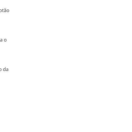
botão
a o
o da