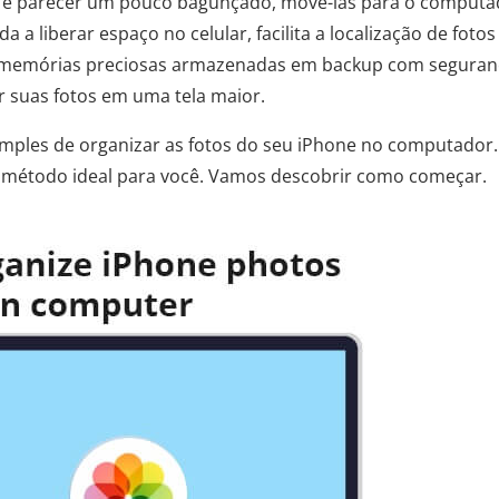
os e parecer um pouco bagunçado, movê-las para o computa
 a liberar espaço no celular, facilita a localização de fotos
s memórias preciosas armazenadas em backup com seguran
ar suas fotos em uma tela maior.
mples de organizar as fotos do seu iPhone no computador.
método ideal para você. Vamos descobrir como começar.