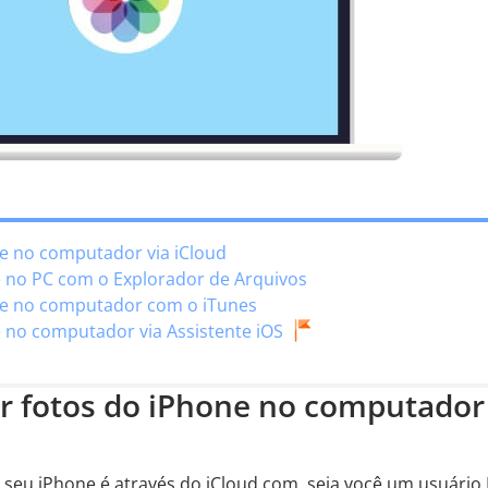
ne no computador via iCloud
e no PC com o Explorador de Arquivos
one no computador com o iTunes
e no computador via Assistente iOS
ar fotos do iPhone no computador
o seu iPhone é através do iCloud.com, seja você um usuário