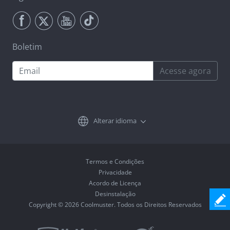
Boletim
Acesse agora
Alterar idioma
Termos e Condições
Privacidade
Acordo de Licença
Desinstalação
Copyright © 2026 Coolmuster. Todos os Direitos Reservados