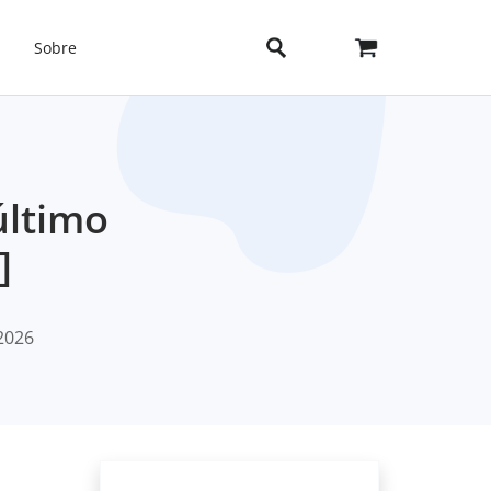
Sobre
último
]
2026