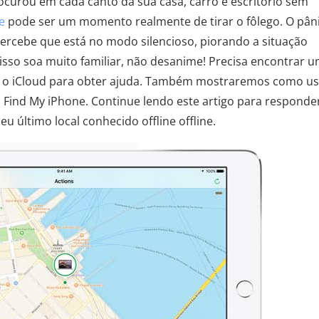
curou em cada canto da sua casa, carro e escritório sem
e
pode ser um momento realmente de tirar o fôlego. O pân
ercebe que está no modo silencioso, piorando a situação
sso soa muito familiar, não desanime! Precisa encontrar 
ou o iCloud para obter ajuda. Também mostraremos como us
 Find My iPhone. Continue lendo este artigo para responde
 último local conhecido offline offline.