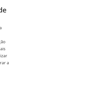
de
a
ção
ais
izar
rar a