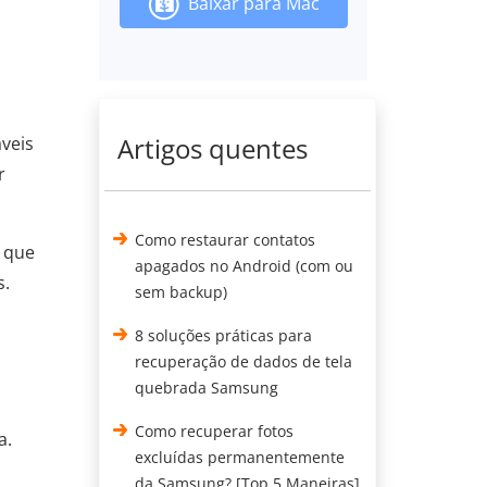
Baixar para Mac
Artigos quentes
is ​​
r
Como restaurar contatos
 que
apagados no Android (com ou
s.
sem backup)
8 soluções práticas para
recuperação de dados de tela
quebrada Samsung
Como recuperar fotos
a.
excluídas permanentemente
da Samsung? [Top 5 Maneiras]