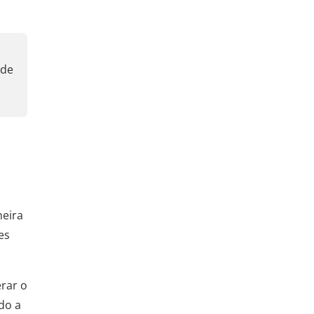
ode
neira
es
rar o
do a