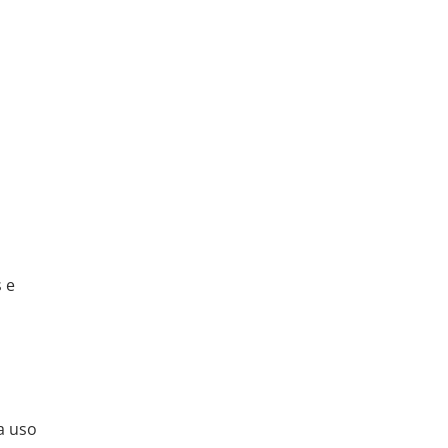
 e
a uso