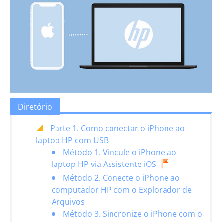
Diretório
Parte 1. Como conectar o iPhone ao
laptop HP com USB
Método 1. Vincule o iPhone ao
laptop HP via Assistente iOS
Método 2. Conecte o iPhone ao
computador HP com o Explorador de
Arquivos
Método 3. Sincronize o iPhone com o