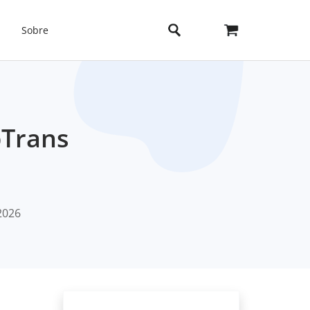
Sobre
pTrans
2026