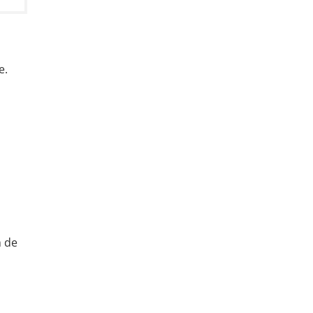
e.
m de