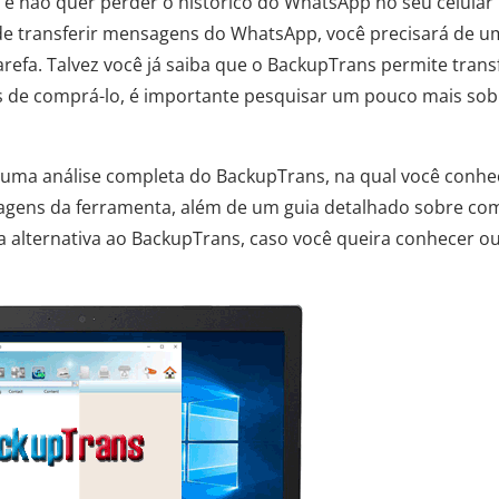
e não quer perder o histórico do WhatsApp no ​​seu celular
de transferir mensagens do WhatsApp, você precisará de u
arefa. Talvez você já saiba que o BackupTrans permite transf
s de comprá-lo, é importante pesquisar um pouco mais sob
e uma análise completa do BackupTrans, na qual você conhe
ntagens da ferramenta, além de um guia detalhado sobre co
a alternativa ao BackupTrans, caso você queira conhecer o