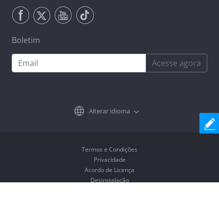
Boletim
Acesse agora
Alterar idioma
Termos e Condições
Privacidade
Acordo de Licença
Desinstalação
Copyright © 2026 Coolmuster. Todos os Direitos Reservados