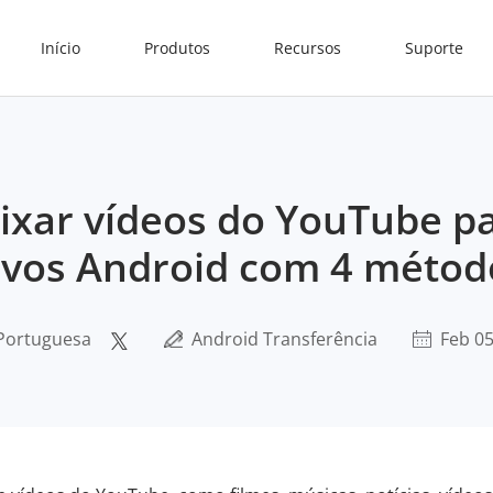
Início
Produtos
Recursos
Suporte
xar vídeos do YouTube p
tivos Android com 4 métod
 Portuguesa
Android Transferência
Feb 05