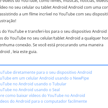
de vídeos do YouTube, como filmes, músicas, notícias, vídeos
vídeo no seu celular ou tablet Android Android com uma co
á assistindo a um filme incrível no YouTube com seu disposit
ustração!
s do YouTube e transferi-los para o seu dispositivo Android
deos do YouTube no seu celular/tablet Android a qualquer ho
enhuma conexão. Se você está procurando uma maneira
oid , leia este guia.
ouTube diretamente para o seu dispositivo Android
YouTube em um celular Android usando o NewPipe
YouTube no Android usando o Tubular
ouTube no Android usando o Seal
bre como baixar vídeos do YouTube no Android
 vídeos do Android para o computador facilmente