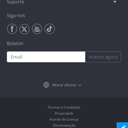
Suporte
Siga-nos
Boletim
Acesse agora
Alterar idioma
Termos e Condições
Privacidade
Acordo de Licença
Desinstalação