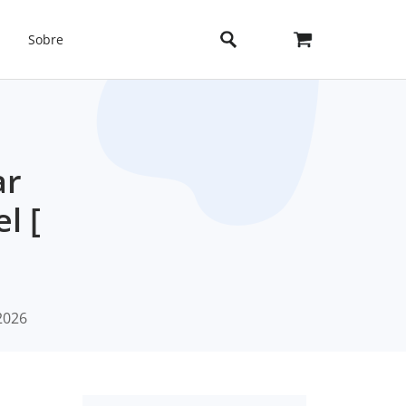
Sobre
ar
l [
2026