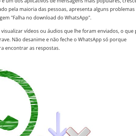
p é um dos aplicativos de mensagens mais populares, cres
iado pela maioria das pessoas, apresenta alguns problemas
agem "Falha no download do WhatsApp".
visualizar vídeos ou áudios que lhe foram enviados, o que
 grave. Não desanime e não feche o WhatsApp só porque
ra encontrar as respostas.