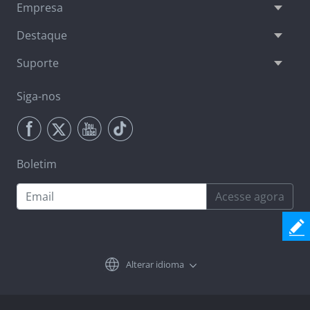
Empresa
Destaque
Suporte
Siga-nos
Boletim
Acesse agora
Alterar idioma