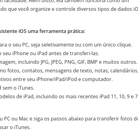
om facilidade. Além disso, ela também funciona como um
do que você organize e controle diversos tipos de dados i
sistente iOS uma ferramenta prática:
para o seu PC, seja seletivamente ou com um único clique.
o seu iPhone ou iPad antes de transferi-las.
agem, incluindo JPG, JPEG, PNG, GIF, BMP e muitos outros.
omo fotos, contatos, mensagens de texto, notas, calendários
icativos entre seu iPhone/iPad/iPod e computador.
d sem o iTunes.
los de iPad, incluindo os mais recentes iPad 11, 10, 9 e 7
u PC ou Mac e siga os passos abaixo para transferir fotos d
sar o iTunes.