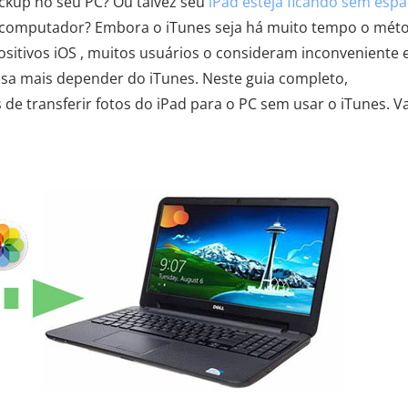
ckup no seu PC? Ou talvez seu
iPad esteja ficando sem esp
 o computador? Embora o iTunes seja há muito tempo o mét
ositivos iOS , muitos usuários o consideram inconveniente 
ecisa mais depender do iTunes. Neste guia completo,
 de transferir fotos do iPad para o PC sem usar o iTunes. 