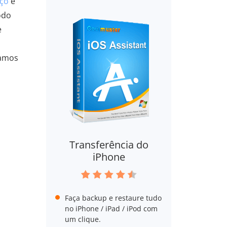
aço
e
odo
e
Vamos
Transferência do
iPhone
Faça backup e restaure tudo
no iPhone / iPad / iPod com
um clique.