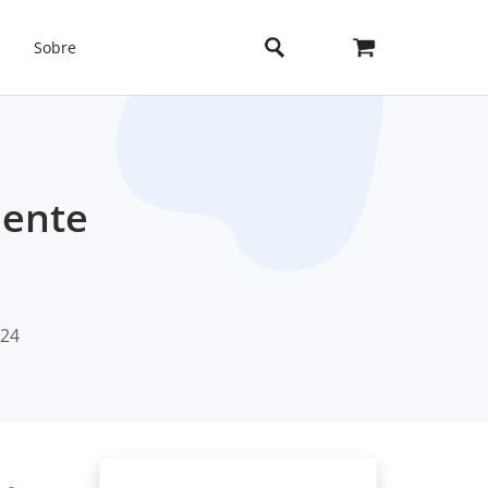
Sobre
mente
024