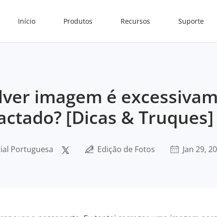
Início
Produtos
Recursos
Suporte
lver imagem é excessiva
ctado? [Dicas & Truques]
rial Portuguesa
Edição de Fotos
Jan 29, 2