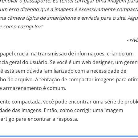
 renovar o passaporte. Eu tentei carregar uma imagem para
o um erro dizendo que a imagem é excessivamente compact
ma câmera típica de smartphone e enviada para o site. Alg
 como corrigi-lo?"
- r/
apel crucial na transmissão de informações, criando um
ia geral do usuário. Se você é um web designer, um geren
cê está sem dúvida familiarizado com a necessidade de
nho do arquivo. A tentação de compactar imagens para otim
 de armazenamento é comum.
ente compactada, você pode encontrar uma série de prob
lidade das imagens. Então, como corrigir uma imagem
rtigo para encontrar a resposta.