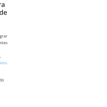
ra
 de
grar
entes
,
ivos
 do