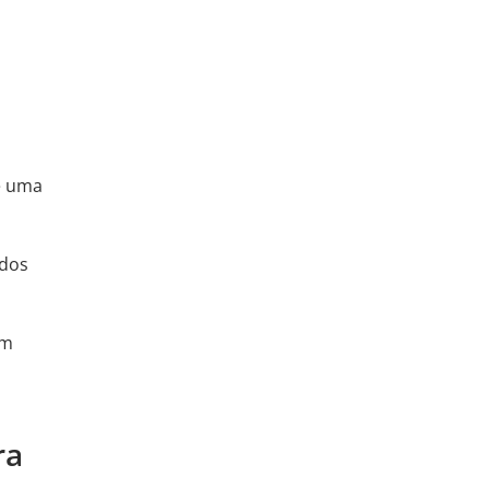
e uma
ados
em
ra