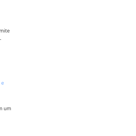
mite
-
 e
om um