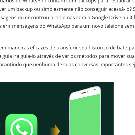
suários do WhatsApp contam com backups para restaurar 
tiver um backup ou simplesmente não conseguir acessá-lo? 
nsagens ou encontrou problemas com o Google Drive ou iC
nsferir mensagens do WhatsApp para um novo telefone sem
m maneiras eficazes de transferir seu histórico de bate-p
 guia irá guiá-lo através de vários métodos para mover sua
rantindo que nenhuma de suas conversas importantes se