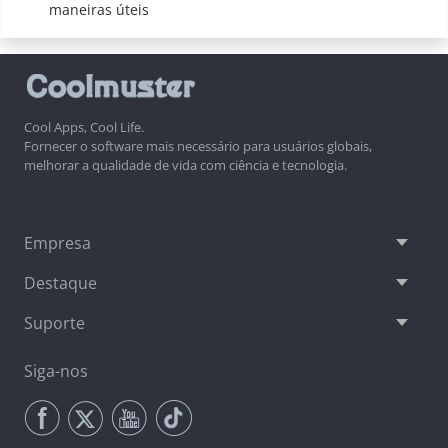
maneiras úteis
Cool Apps, Cool Life.
Fornecer o software mais necessário para usuários globais,
melhorar a qualidade de vida com ciência e tecnologia.
Empresa
Destaque
Suporte
Siga-nos