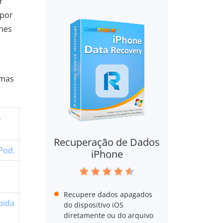
r
 por
unes
emas
o
Recuperação de Dados
Pod.
iPhone
Recupere dados apagados
pida
do dispositivo iOS
diretamente ou do arquivo