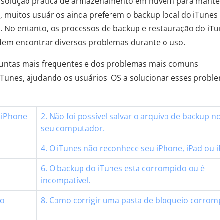
a solução prática de armazenamento em nuvem para mante
s, muitos usuários ainda preferem o backup local do iTunes
o. No entanto, os processos de backup e restauração do iT
dem encontrar diversos problemas durante o uso.
guntas mais frequentes e dos problemas mais comuns
iTunes, ajudando os usuários iOS a solucionar esses probl
 iPhone.
2. Não foi possível salvar o arquivo de backup n
seu computador.
4. O iTunes não reconhece seu iPhone, iPad ou i
6. O backup do iTunes está corrompido ou é
incompatível.
 o
8. Como corrigir uma pasta de bloqueio corrom