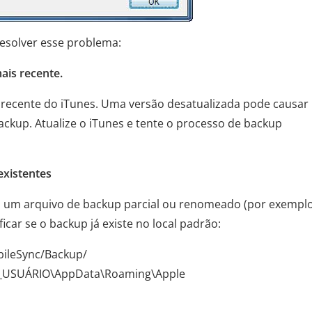
resolver esse problema:
ais recente.
s recente do iTunes. Uma versão desatualizada pode causar
ackup. Atualize o iTunes e tente o processo de backup
existentes
do um arquivo de backup parcial ou renomeado (por exemplo
car se o backup já existe no local padrão:
bileSync/Backup/
E_USUÁRIO\AppData\Roaming\Apple