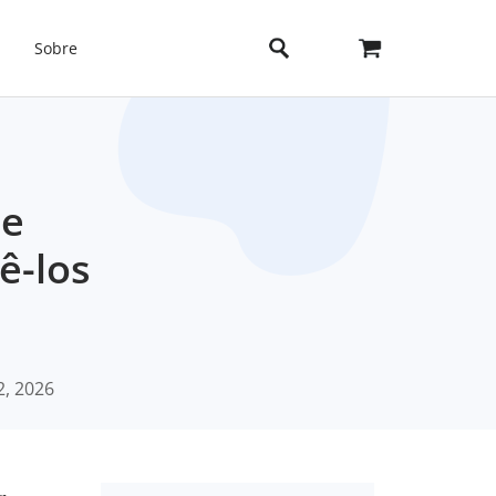
Sobre
 e
ê-los
2, 2026