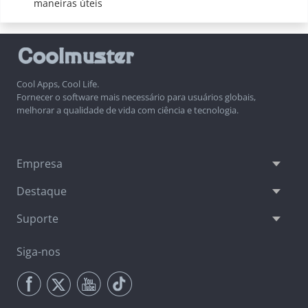
maneiras úteis
Cool Apps, Cool Life.
Fornecer o software mais necessário para usuários globais,
melhorar a qualidade de vida com ciência e tecnologia.
Empresa
Destaque
Suporte
Siga-nos