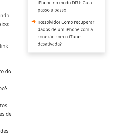
iPhone no modo DFU: Guia
passo a passo
ando
[Resolvido] Como recuperar
ixo:
dados de um iPhone com a
conexão com o iTunes
desativada?
link
to do
ocê
tos
tes de
ades