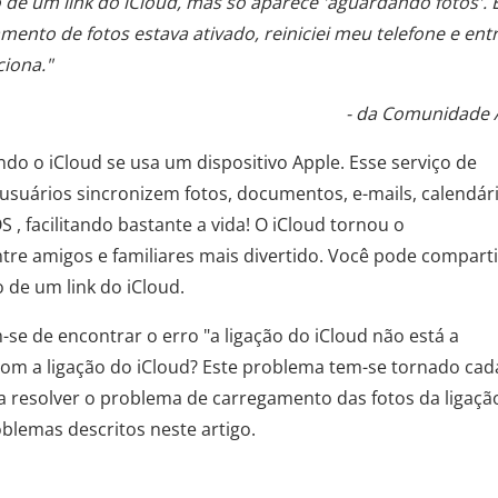
io de um link do iCloud, mas só aparece 'aguardando fotos'. 
mento de fotos estava ativado, reiniciei meu telefone e entr
ciona."
- da Comunidade 
ndo o iCloud se usa um dispositivo Apple. Esse serviço de
ários sincronizem fotos, documentos, e-mails, calendári
 , facilitando bastante a vida! O iCloud tornou o
re amigos e familiares mais divertido. Você pode comparti
de um link do iCloud.
-se de encontrar o erro "a ligação do iCloud não está a
com a ligação do iCloud? Este problema tem-se tornado cad
a resolver o problema de carregamento das fotos da ligaçã
blemas descritos neste artigo.