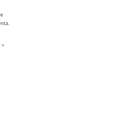
de
nta.
 >