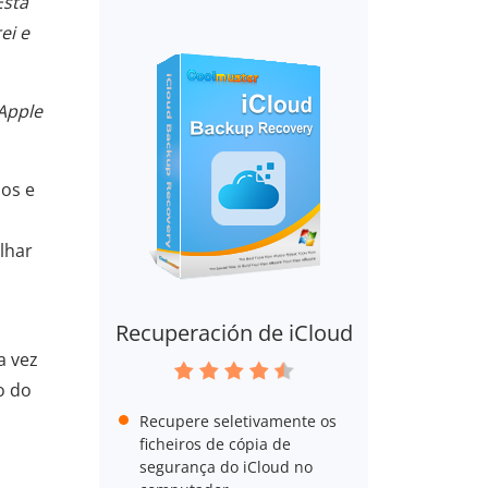
Está
ei e
Apple
os e
lhar
Recuperación de iCloud
a vez
o do
Recupere seletivamente os
ficheiros de cópia de
segurança do iCloud no