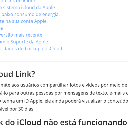
 do link do iCloud.
do sistema iCloud da Apple
e baixo consumo de energia.
te na sua conta Apple.
ne
 versão mais recente.
om o Suporte da Apple.
ar dados do backup do iCloud
loud Link?
rmite aos usuários compartilhar fotos e vídeos por meio d
iá-lo para outras pessoas por mensagens de texto, e-mails 
o tenha um ID Apple, ele ainda poderá visualizar o conteúd
ível por 30 dias.
nk do iCloud não está funcionando