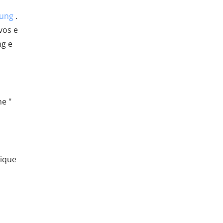
sung
.
vos e
ng e
e "
lique