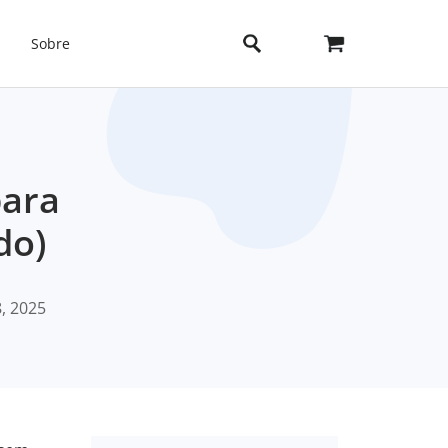
Sobre
para
do)
, 2025