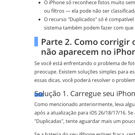
O iPhone só reconhece fotos muito sem
ou filtros — ela pode não ser classifica
O recurso "Duplicados" só é compatível
sistema também podem fazer com que e
Parte 2. Como corrigir
não aparecem no iPho
Se você está enfrentando o problema de fot
preocupe. Existem soluções simples para e
essas dicas, você poderá resolver o problema
Solução 1. Carregue seu iPho
Como mencionado anteriormente, leva algum
após a atualização para iOS 26/18/17/16. Se
"Duplicadas", tente aguardar mais um pouc
Se a bateria do seu iPhone estiver fraca, ce