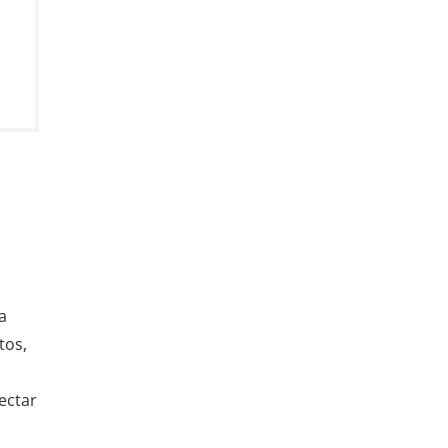
a
tos,
ectar