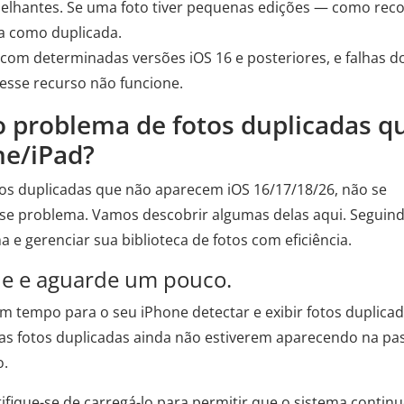
elhantes. Se uma foto tiver pequenas edições — como reco
da como duplicada.
 com determinadas versões iOS 16 e posteriores, e falhas d
sse recurso não funcione.
 o problema de fotos duplicadas q
ne/iPad?
os duplicadas que não aparecem iOS 16/17/18/26, não se
sse problema. Vamos descobrir algumas delas aqui. Seguin
 e gerenciar sua biblioteca de fotos com eficiência.
ne e aguarde um pouco.
 tempo para o seu iPhone detectar e exibir fotos duplica
 as fotos duplicadas ainda não estiverem aparecendo na pa
o.
rtifique-se de carregá-lo para permitir que o sistema continu